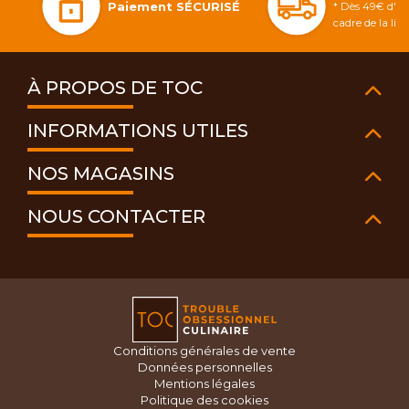
Paiement SÉCURISÉ
* Dès 49€ d'ac
cadre de la li
À PROPOS DE TOC
INFORMATIONS UTILES
NOS MAGASINS
NOUS CONTACTER
Conditions générales de vente
Données personnelles
Mentions légales
Politique des cookies