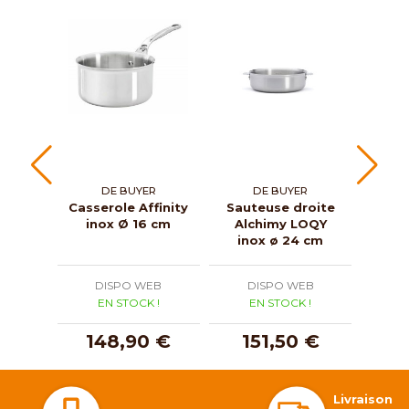
DE BUYER
DE BUYER
Casserole Affinity
Sauteuse droite
Casse
inox Ø 16 cm
Alchimy LOQY
in
inox ø 24 cm
DISPO WEB
DISPO WEB
D
EN STOCK !
EN STOCK !
E
148,90 €
151,50 €
1
Livraison 