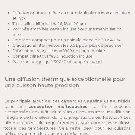
Diffusion optimale grâce au corps Multiply en inox aluminium
et inox.
Trois tailles différentes : 16, 18 et 20 cm.
Poignée amovible Zénith incluse pour une manipulation
sûre.
Empilage compact pour un gain de place de 30 à 40 %.
Graduations internes tous les 0,5 L pour plus de précision.
Fabrication française inox 18/10 de haute qualité.
Compatibilité tous feux, induction incluse.
Passe au four jusqu’à 300°C et adaptée au gril.
Une diffusion thermique exceptionnelle pour
une cuisson haute précision
Le principale atout de ces casseroles Casteline Cristel réside
dans leur
conception multicouches
. Les trois couches
superposées inox 18/10, aluminium et inox assurent une diffusion
intégrale de la chaleur, du fond jusqu’aux parois. Résultat ? Les
aliments cuisent plus régulièrement et vous gardez une maîtrise
totale des températures. Cela reste idéal pour les cuissons
délicates comme les sauces ou réductions.