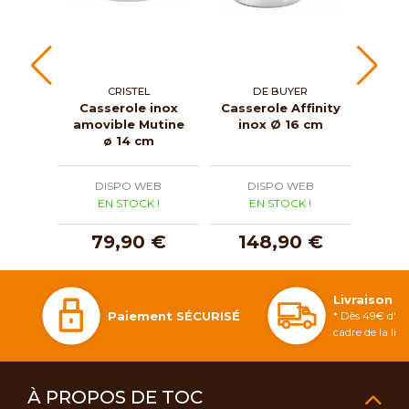
CRISTEL
DE BUYER
Casserole inox
Casserole Affinity
Saut
amovible Mutine
inox Ø 16 cm
Al
ø 14 cm
in
DISPO WEB
DISPO WEB
D
EN STOCK !
EN STOCK !
E
79,90 €
148,90 €
1
Livraison 
Paiement SÉCURISÉ
* Dès 49€ d'ac
cadre de la li
À PROPOS DE TOC