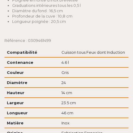
Poignée en fonte d'inox brevetée
Graduations intérieures tous les 0,5 l
Diamètre du fond : 16,5 cm
Profondeur de la cuve : 10,8 cm
Longueur poignée : 20,5 cm
Référence : 0309461499
Compatibilité
Cuisson tous Feux dont Induction
Contenance
4.6 l
Couleur
Gris
Diamètre
24
Hauteur
14 cm
Largeur
23.5 cm
Longueur
46 cm
Matière
Inox