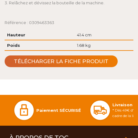
3. Relâchez et dévissez la bouteille de la machine.
Référence : 0309463363
Hauteur
41.4 cm
Poids
1.68 kg
TÉLÉCHARGER LA FICHE PRODUIT
Livraison 
Paiement SÉCURISÉ
* Dès 49€ d'ac
cadre de la li
À PROPOS DE TOC