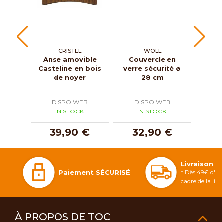
CRISTEL
WOLL
Anse amovible
Couvercle en
Couve
Casteline en bois
verre sécurité ø
Merve
de noyer
28 cm
myrt
DISPO WEB
DISPO WEB
D
EN STOCK !
EN STOCK !
E
39,90 €
32,90 €
2
Livraison 
Paiement SÉCURISÉ
* Dès 49€ d'ac
cadre de la li
À PROPOS DE TOC