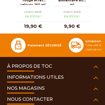
rouge effet
alimentaire 600
extr
velours 250 ml
ml
DISPO WEB
DISPO WEB
D
EN STOCK !
EN STOCK !
E
19,90 €
9,90 €
1
Livraison 
Paiement SÉCURISÉ
* Dès 49€ d'ac
cadre de la li
À PROPOS DE TOC
INFORMATIONS UTILES
NOS MAGASINS
NOUS CONTACTER