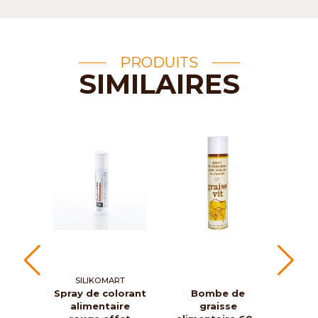
PRODUITS
SIMILAIRES
SILIKOMART
S
Spray de colorant
Bombe de
Sp
alimentaire
graisse
sc