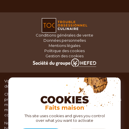
Conditions générales de vente
Données personnelles
Mentions légales
Politique des cookies
Gestion des cookies
Vous recherchez du matériel de cuisine pour concocter de
délicieux plats ou des pâtisseries dignes d’un grand chef ?
Chez TOC, boutique d’ustensiles de cuisine, nous vous
COOKIES
proposons une large sélection de produits issus des meilleures
marques de matériel de cuisine: Ustensiles de pâtisserie,
Faits maison
matériel de cuisson, service de table, ustensiles de cuisine,
coutellerie, set picnic.
This site uses cookies and gives you control
over what you want to activate
Nous vous réservons un accueil chaleureux au sein de nos 21
boutiques, mais vous trouverez également tout votre matériel