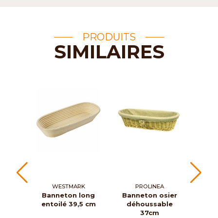
PRODUITS
SIMILAIRES
WESTMARK
PROLINEA
ROG
Banneton long
Banneton osier
Corb
entoilé 39,5 cm
déhoussable
Vin
37cm
g