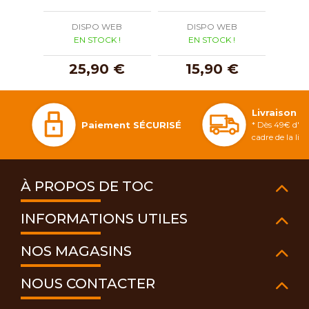
DISPO WEB
DISPO WEB
D
EN STOCK !
EN STOCK !
E
25,90 €
15,90 €
1
Livraison 
Paiement SÉCURISÉ
* Dès 49€ d'ac
cadre de la li
À PROPOS DE TOC
INFORMATIONS UTILES
NOS MAGASINS
NOUS CONTACTER