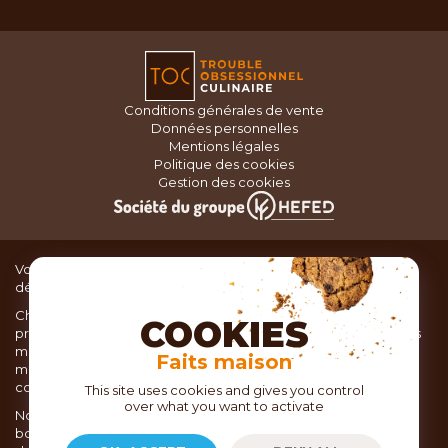
Conditions générales de vente
Données personnelles
Mentions légales
Politique des cookies
Gestion des cookies
Vous recherchez du matériel de cuisine pour concocter de
délicieux plats ou des pâtisseries dignes d’un grand chef ?
Chez TOC, boutique d’ustensiles de cuisine, nous vous
COOKIES
proposons une large sélection de produits issus des meilleures
marques de matériel de cuisine: Ustensiles de pâtisserie,
Faits maison
matériel de cuisson, service de table, ustensiles de cuisine,
coutellerie, set picnic.
This site uses cookies and gives you control
over what you want to activate
Nous vous réservons un accueil chaleureux au sein de nos 21
boutiques, mais vous trouverez également tout votre matériel