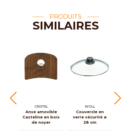
PRODUITS
SIMILAIRES
CRISTEL
WOLL
Anse amovible
Couvercle en
Couve
Casteline en bois
verre sécurité ø
Merve
de noyer
28 cm
foug