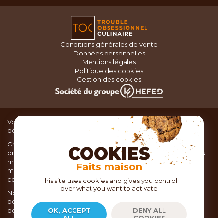
Conditions générales de vente
Données personnelles
Mentions légales
Politique des cookies
Gestion des cookies
Vous recherchez du matériel de cuisine pour concocter de
délicieux plats ou des pâtisseries dignes d’un grand chef ?
Chez TOC, boutique d’ustensiles de cuisine, nous vous
COOKIES
proposons une large sélection de produits issus des meilleures
marques de matériel de cuisine: Ustensiles de pâtisserie,
Faits maison
matériel de cuisson, service de table, ustensiles de cuisine,
coutellerie, set picnic.
This site uses cookies and gives you control
over what you want to activate
Nous vous réservons un accueil chaleureux au sein de nos 21
boutiques, mais vous trouverez également tout votre matériel
de cuisine en ligne sur notre site internet toc.fr
OK, ACCEPT
DENY ALL
ALL
COOKIES