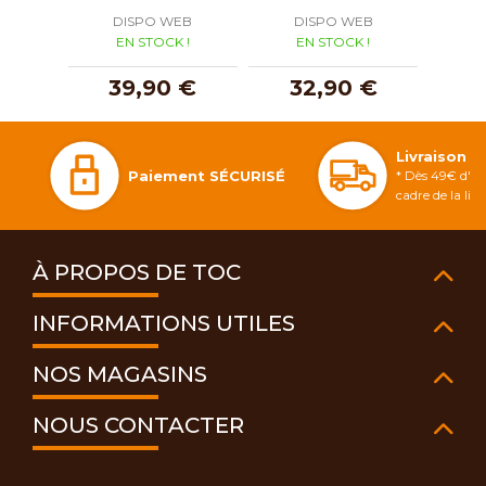
DISPO WEB
DISPO WEB
D
EN STOCK !
EN STOCK !
E
39,90 €
32,90 €
3
Livraison 
Paiement SÉCURISÉ
* Dès 49€ d'ac
cadre de la li
À PROPOS DE TOC
INFORMATIONS UTILES
NOS MAGASINS
NOUS CONTACTER