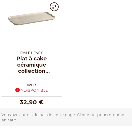
EMILE HENRY
Plat à cake
céramique
collection
Madeleine argile
31,5 cm
WEB
INDISPONIBLE
32,90 €
Vous avez atteint le bas de cette page.
Cliquez ici pour retourner
en haut