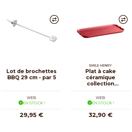
EMILE HENRY
Lot de brochettes
Plat à cake
BBQ 29 cm - par 5
céramique
collection
Madeleine rose
candy 31,5 cm
WEB
WEB
EN STOCK !
EN STOCK !
29,95 €
32,90 €