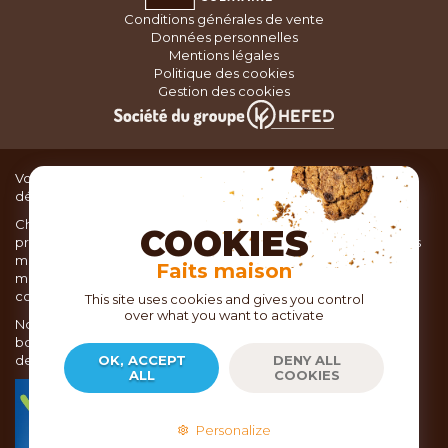
Conditions générales de vente
Données personnelles
Mentions légales
Politique des cookies
Gestion des cookies
Vous recherchez du matériel de cuisine pour concocter de
délicieux plats ou des pâtisseries dignes d’un grand chef ?
Chez TOC, boutique d’ustensiles de cuisine, nous vous
COOKIES
proposons une large sélection de produits issus des meilleures
marques de matériel de cuisine: Ustensiles de pâtisserie,
Faits maison
matériel de cuisson, service de table, ustensiles de cuisine,
coutellerie, set picnic.
This site uses cookies and gives you control
over what you want to activate
Nous vous réservons un accueil chaleureux au sein de nos 21
boutiques, mais vous trouverez également tout votre matériel
de cuisine en ligne sur notre site internet toc.fr
OK, ACCEPT
DENY ALL
ALL
COOKIES
TOC.fr est membre de la FEVAD Fédération du e-
commerce et de la vente à distance depuis 2018.
Personalize