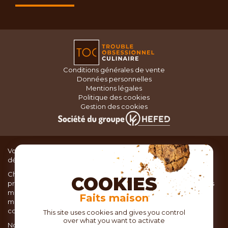
Conditions générales de vente
Données personnelles
Mentions légales
Politique des cookies
Gestion des cookies
Vous recherchez du matériel de cuisine pour concocter de
délicieux plats ou des pâtisseries dignes d’un grand chef ?
Chez TOC, boutique d’ustensiles de cuisine, nous vous
COOKIES
proposons une large sélection de produits issus des meilleures
marques de matériel de cuisine: Ustensiles de pâtisserie,
Faits maison
matériel de cuisson, service de table, ustensiles de cuisine,
coutellerie, set picnic.
This site uses cookies and gives you control
over what you want to activate
Nous vous réservons un accueil chaleureux au sein de nos 21