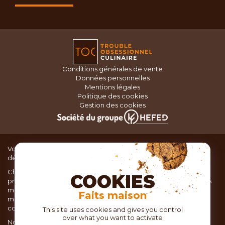
Conditions générales de vente
Données personnelles
Mentions légales
Politique des cookies
Gestion des cookies
Vous recherchez du matériel de cuisine pour concocter de
délicieux plats ou des pâtisseries dignes d’un grand chef ?
Chez TOC, boutique d’ustensiles de cuisine, nous vous
COOKIES
proposons une large sélection de produits issus des meilleures
marques de matériel de cuisine: Ustensiles de pâtisserie,
Faits maison
matériel de cuisson, service de table, ustensiles de cuisine,
coutellerie, set picnic.
This site uses cookies and gives you control
over what you want to activate
Nous vous réservons un accueil chaleureux au sein de nos 21