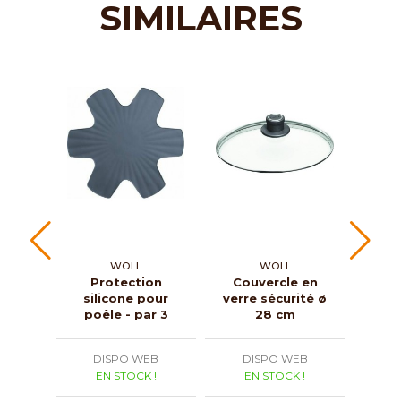
SIMILAIRES
WOLL
WOLL
Protection
Couvercle en
Bo
silicone pour
verre sécurité ø
I
poêle - par 3
28 cm
coco
noir 
DISPO WEB
DISPO WEB
D
EN STOCK !
EN STOCK !
E