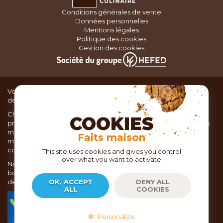
Conditions générales de vente
Données personnelles
Mentions légales
Politique des cookies
Gestion des cookies
Vous recherchez du matériel de cuisine pour concocter de
délicieux plats ou des pâtisseries dignes d’un grand chef ?
Chez TOC, boutique d’ustensiles de cuisine, nous vous
COOKIES
proposons une large sélection de produits issus des meilleures
marques de matériel de cuisine: Ustensiles de pâtisserie,
Faits maison
matériel de cuisson, service de table, ustensiles de cuisine,
coutellerie, set picnic.
This site uses cookies and gives you control
over what you want to activate
Nous vous réservons un accueil chaleureux au sein de nos 21
boutiques, mais vous trouverez également tout votre matériel
de cuisine en ligne sur notre site internet toc.fr
OK, ACCEPT
DENY ALL
ALL
COOKIES
TOC.fr est membre de la FEVAD Fédération du e-
commerce et de la vente à distance depuis 2018.
Personalize