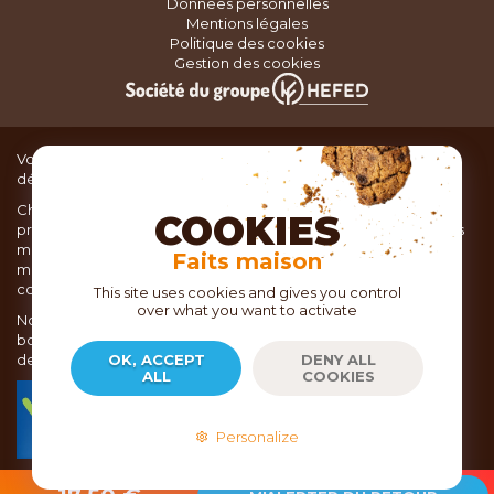
Données personnelles
Mentions légales
Politique des cookies
Gestion des cookies
Vous recherchez du matériel de cuisine pour concocter de
délicieux plats ou des pâtisseries dignes d’un grand chef ?
Chez TOC, boutique d’ustensiles de cuisine, nous vous
COOKIES
proposons une large sélection de produits issus des meilleures
marques de matériel de cuisine: Ustensiles de pâtisserie,
Faits maison
matériel de cuisson, service de table, ustensiles de cuisine,
coutellerie, set picnic.
This site uses cookies and gives you control
over what you want to activate
Nous vous réservons un accueil chaleureux au sein de nos 21
boutiques, mais vous trouverez également tout votre matériel
de cuisine en ligne sur notre site internet toc.fr
OK, ACCEPT
DENY ALL
ALL
COOKIES
TOC.fr est membre de la FEVAD Fédération du e-
commerce et de la vente à distance depuis 2018.
Personalize
2026
- Copyright EPICURIA - TOC.FR