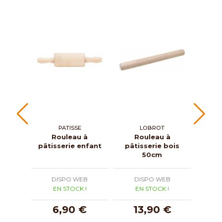
PATISSE
LOBROT
Rouleau à
Rouleau à
Roul
pâtisserie enfant
pâtisserie bois
can
50cm
DISPO WEB
DISPO WEB
D
EN STOCK !
EN STOCK !
E
6,90 €
13,90 €
1