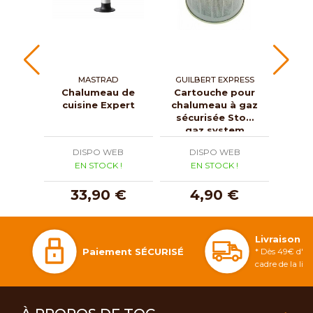
MASTRAD
GUILBERT EXPRESS
Chalumeau de
Cartouche pour
Cha
cuisine Expert
chalumeau à gaz
cui
sécurisée Stop
gaz system
DISPO WEB
DISPO WEB
D
EN STOCK !
EN STOCK !
E
33,90 €
4,90 €
5
Livraison 
Paiement SÉCURISÉ
* Dès 49€ d'ac
cadre de la li