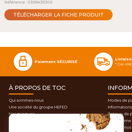
Référence : 0309439300
TÉLÉCHARGER LA FICHE PRODUIT
Livrais
Paiement SÉCURISÉ
* Dès 49€ 
À PROPOS DE TOC
INFORM
Qui sommes-nous
Modes de p
Une société du groupe HEFED
Informations 
Nos marques
Retours de p
Contactez-nous
Programme d
Plan du site
Nos promos 