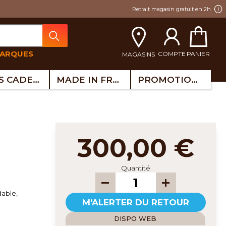
Retrait magasin gratuit en 2h
MARQUES
COMPTE
PANIER
MAGASINS
IDÉES CADEAUX
MADE IN FRANCE
PROMOTIONS
300,00 €
Quantité
dable,
M'ALERTER DU RETOUR
DISPO WEB