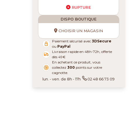
RUPTURE
DISPO BOUTIQUE
CHOISIR UN MAGASIN
Paiement sécurisé avec
3DSecure
ou
PayPal
Livraison rapide en 48h-72h, offerte
dès 49€
En achetant ce produit, vous
collectez
300
points sur votre
cagnotte.
lun. - ven. de 8h - 17h
02 48 66 73 09