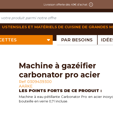
Livraison offerte dès 49€ d'achat
USTENSILES ET MATÉRIELS DE CUISINE DE GRANDES 
ECETTES
PAR BESOINS
machine à gazéifier
carbonator pro acier
Ref: 0309439300
AARKE
LES POINTS FORTS DE CE PRODUIT :
Machine à eau pétillante Carbonator Pro en acier inoxy
bouteille en verre 0,7 l incluse.