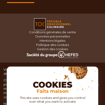
Conditions générales de vente
Données personnelles
Mentions légales
Politique des cookies
Gestion des cookies
Vous recherchez du matériel de cuisine pour concocter de
délicieux plats ou des pâtisseries dignes d’un grand chef ?
Chez TOC, boutique d’ustensiles de cuisine, nous vous
COOKIES
proposons une large sélection de produits issus des meilleures
marques de matériel de cuisine: Ustensiles de pâtisserie,
Faits maison
matériel de cuisson, service de table, ustensiles de cuisine,
coutellerie, set picnic.
This site uses cookies and gives you control
over what you want to activate
Nous vous réservons un accueil chaleureux au sein de nos 21