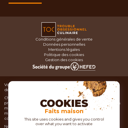
Conditions générales de vente
Données personnelles
Mentions légales
Politique des cookies
Gestion des cookies
Vous recherchez du matériel de cuisine pour concocter de
délicieux plats ou des pâtisseries dignes d’un grand chef ?
Chez TOC, boutique d’ustensiles de cuisine, nous vous
COOKIES
proposons une large sélection de produits issus des meilleures
marques de matériel de cuisine: Ustensiles de pâtisserie,
Faits maison
matériel de cuisson, service de table, ustensiles de cuisine,
coutellerie, set picnic.
This site uses cookies and gives you control
over what you want to activate
Nous vous réservons un accueil chaleureux au sein de nos 21