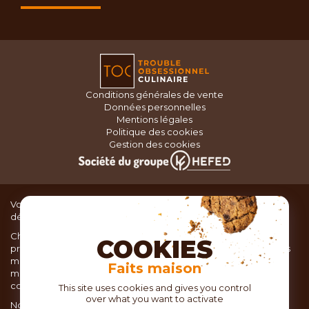
Conditions générales de vente
Données personnelles
Mentions légales
Politique des cookies
Gestion des cookies
Vous recherchez du matériel de cuisine pour concocter de
délicieux plats ou des pâtisseries dignes d’un grand chef ?
Chez TOC, boutique d’ustensiles de cuisine, nous vous
COOKIES
proposons une large sélection de produits issus des meilleures
marques de matériel de cuisine: Ustensiles de pâtisserie,
Faits maison
matériel de cuisson, service de table, ustensiles de cuisine,
coutellerie, set picnic.
This site uses cookies and gives you control
over what you want to activate
Nous vous réservons un accueil chaleureux au sein de nos 21