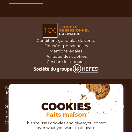
Conditions générales de vente
Données personnelles
Mentions légales
Politique des cookies
Gestion des cookies
Vous recherchez du matériel de cuisine pour concocter de
délicieux plats ou des pâtisseries dignes d’un grand chef ?
Chez TOC, boutique d’ustensiles de cuisine, nous vous
COOKIES
proposons une large sélection de produits issus des meilleures
marques de matériel de cuisine: Ustensiles de pâtisserie,
Faits maison
matériel de cuisson, service de table, ustensiles de cuisine,
coutellerie, set picnic.
This site uses cookies and gives you control
over what you want to activate
Nous vous réservons un accueil chaleureux au sein de nos 21