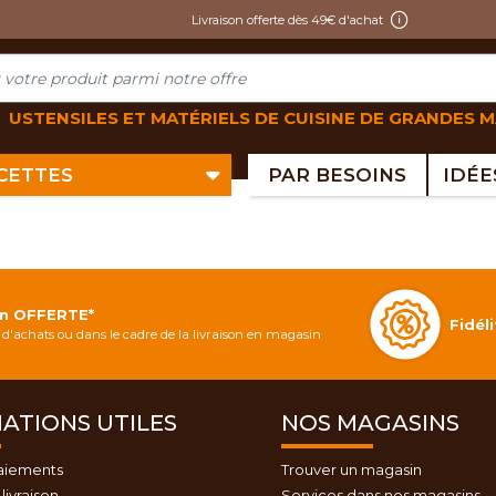
Livraison offerte dès 49€ d'achat
USTENSILES ET MATÉRIELS DE CUISINE DE GRANDES 
ECETTES
PAR BESOINS
on OFFERTE*
Fidé
d'achats ou dans le cadre de la livraison en magasin
ATIONS UTILES
NOS MAGASINS
aiements
Trouver un magasin
livraison
Services dans nos magasins