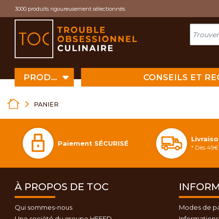
Cookies management panel
3000 produits rigoureusement sélectionnés
PRODUITS
CONSEILS ET R
PANIER
Livrais
Paiement SÉCURISÉ
* Dès 49€ 
À PROPOS DE TOC
INFORM
Qui sommes-nous
Modes de p
Une société du groupe HEFED
Informations 