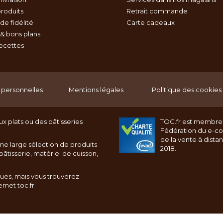
roduits
Retrait commande
e fidélité
Carte cadeaux
& bons plans
recettes
personnelles
Mentions légales
Politique des cookies
x plats ou des pâtisseries
TOC.fr est membre
Fédération du e-c
de la vente à dista
ne large sélection de produits
2018.
âtisserie, matériel de cuisson,
ques, mais vous trouverez
rnet toc.fr